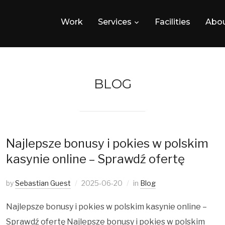
Work
Services
Facilities
Abo
BLOG
Najlepsze bonusy i pokies w polskim
kasynie online – Sprawdź ofertę
by
Sebastian Guest
2025-06-20
in
Blog
Najlepsze bonusy i pokies w polskim kasynie online –
Sprawdź ofertę Najlepsze bonusy i pokies w polskim