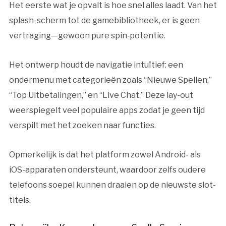
Het eerste wat je opvalt is hoe snel alles laadt. Van het
splash-scherm tot de gamebibliotheek, er is geen
vertraging—gewoon pure spin‑potentie.
Het ontwerp houdt de navigatie intuïtief: een
ondermenu met categorieën zoals “Nieuwe Spellen,”
“Top Uitbetalingen,” en “Live Chat.” Deze lay-out
weerspiegelt veel populaire apps zodat je geen tijd
verspilt met het zoeken naar functies.
Opmerkelijk is dat het platform zowel Android- als
iOS-apparaten ondersteunt, waardoor zelfs oudere
telefoons soepel kunnen draaien op de nieuwste slot-
titels.