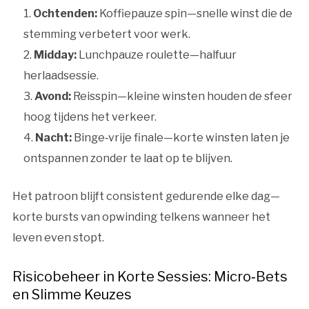
Ochtenden:
Koffiepauze spin—snelle winst die de
stemming verbetert voor werk.
Midday:
Lunchpauze roulette—halfuur
herlaadsessie.
Avond:
Reisspin—kleine winsten houden de sfeer
hoog tijdens het verkeer.
Nacht:
Binge‑vrije finale—korte winsten laten je
ontspannen zonder te laat op te blijven.
Het patroon blijft consistent gedurende elke dag—
korte bursts van opwinding telkens wanneer het
leven even stopt.
Risicobeheer in Korte Sessies: Micro‑Bets
en Slimme Keuzes