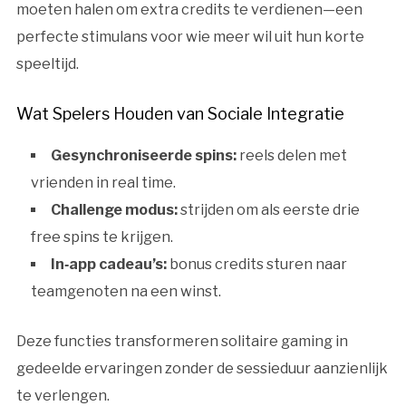
moeten halen om extra credits te verdienen—een
perfecte stimulans voor wie meer wil uit hun korte
speeltijd.
Wat Spelers Houden van Sociale Integratie
Gesynchroniseerde spins:
reels delen met
vrienden in real time.
Challenge modus:
strijden om als eerste drie
free spins te krijgen.
In‑app cadeau’s:
bonus credits sturen naar
teamgenoten na een winst.
Deze functies transformeren solitaire gaming in
gedeelde ervaringen zonder de sessieduur aanzienlijk
te verlengen.