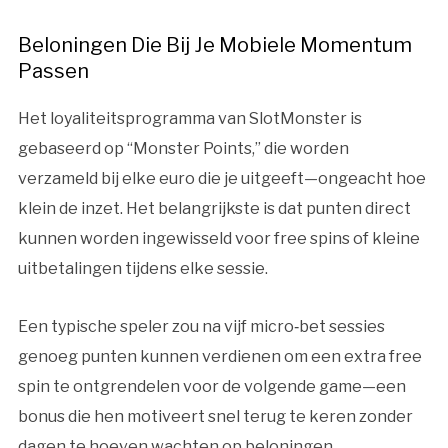
Beloningen Die Bij Je Mobiele Momentum
Passen
Het loyaliteitsprogramma van SlotMonster is
gebaseerd op “Monster Points,” die worden
verzameld bij elke euro die je uitgeeft—ongeacht hoe
klein de inzet. Het belangrijkste is dat punten direct
kunnen worden ingewisseld voor free spins of kleine
uitbetalingen tijdens elke sessie.
Een typische speler zou na vijf micro‑bet sessies
genoeg punten kunnen verdienen om een extra free
spin te ontgrendelen voor de volgende game—een
bonus die hen motiveert snel terug te keren zonder
dagen te hoeven wachten op beloningen.