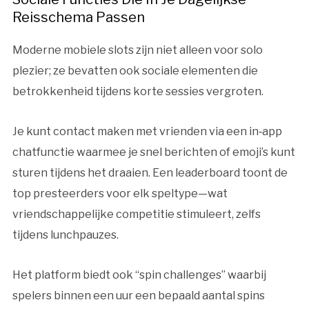
Reisschema Passen
Moderne mobiele slots zijn niet alleen voor solo
plezier; ze bevatten ook sociale elementen die
betrokkenheid tijdens korte sessies vergroten.
Je kunt contact maken met vrienden via een in‑app
chatfunctie waarmee je snel berichten of emoji’s kunt
sturen tijdens het draaien. Een leaderboard toont de
top presteerders voor elk speltype—wat
vriendschappelijke competitie stimuleert, zelfs
tijdens lunchpauzes.
Het platform biedt ook “spin challenges” waarbij
spelers binnen een uur een bepaald aantal spins