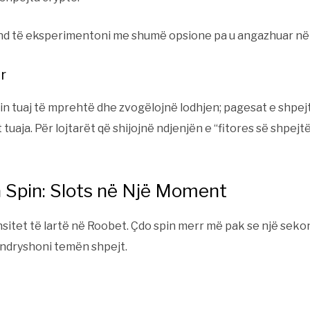
mund të eksperimentoni me shumë opsione pa u angazhuar në n
r
n tuaj të mprehtë dhe zvogëlojnë lodhjen; pagesat e shpejt
 tuaja. Për lojtarët që shijojnë ndjenjën e “fitores së shpejt
a Spin: Slots në Një Moment
nsitet të lartë në Roobet. Çdo spin merr më pak se një sekond
 ndryshoni temën shpejt.