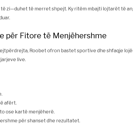
ë zi—duhet të merret shpejt. Ky ritëm mbajti lojtarët të 
duar.
ve për Fitore të Menjëhershme
ejtpërdrejta, Roobet ofron bastet sportive dhe shfaqje lojë
arjeve live.
e.
të afërt.
pto ose kartë menjëherë.
ershme për shanset dhe rezultatet.