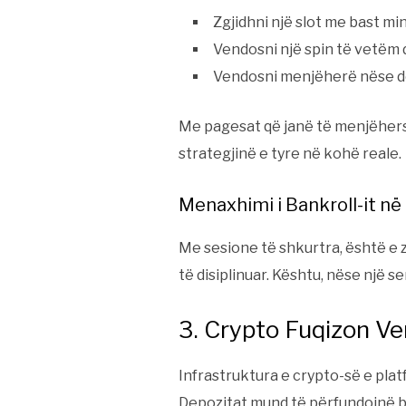
Zgjidhni një slot me bast min
Vendosni një spin të vetëm d
Vendosni menjëherë nëse don
Me pagesat që janë të menjëhersh
strategjinë e tyre në kohë reale.
Menaxhimi i Bankroll-it në
Me sesione të shkurtra, është e
të disiplinuar. Kështu, nëse një 
3. Crypto Fuqizon V
Infrastruktura e crypto-së e pla
Depozitat mund të përfundojnë 