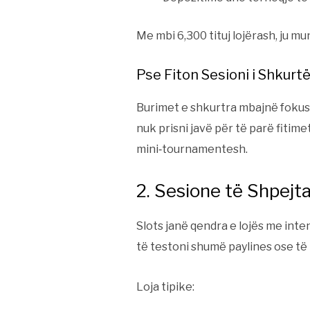
Me mbi 6,300 tituj lojërash, ju 
Pse Fiton Sesioni i Shkurtë
Burimet e shkurtra mbajnë fokusi
nuk prisni javë për të parë fitimet
mini‑tournamentesh.
2. Sesione të Shpejt
Slots janë qendra e lojës me inte
të testoni shumë paylines ose të
Loja tipike: