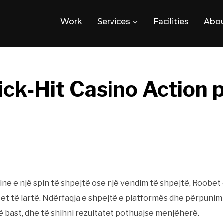
Work
Services
Facilities
Abo
ck‑Hit Casino Action p
ne e një spin të shpejtë ose një vendim të shpejtë, Roobet 
et të lartë. Ndërfaqja e shpejtë e platformës dhe përpunimi
jë bast, dhe të shihni rezultatet pothuajse menjëherë.