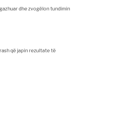
angazhuar dhe zvogëlon tundimin
rash që japin rezultate të