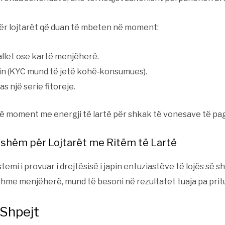
për lojtarët që duan të mbeten në moment:
llet ose kartë menjëherë.
tin (KYC mund të jetë kohë‑konsumues).
s një serie fitoreje.
jë moment me energji të lartë për shkak të vonesave të pa
ishëm për Lojtarët me Ritëm të Lartë
emi i provuar i drejtësisë i japin entuziastëve të lojës së s
eshme menjëherë, mund të besoni në rezultatet tuaja pa prit
 Shpejt