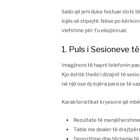
Sado që jeni duke testuar slots t
lojës së shpejtë. Nëse po kërkoni 
vlefshme për t’u eksploruar.
1. Puls i Sesioneve t
Imagjinoni të hapni telefonin pas
Kjo është thelbi i dizajnit të se
në një ose dy lojëra para se të va
Karakteristikat kryesore që mbës
Rezultate të menjëhershme s
Table me dealer të drejtpërd
Depozitime dhe tërheqje të 