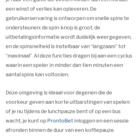
een winst of verlies kan opleveren. De
gebruikerservaring is ontworpen om snelle spins te
ondersteunen: de spin-knop is groot, de
uitbetalingsinformatie wordt duidelijk weergegeven,
en de spinsnelheid is instelbaar van “langzaam” tot
“maximaal”. Al deze functies dragen bij aan een cyclus
waarin een speler in minder dan tien minuten een
aantal spins kan voltooien.
Deze omgeving is ideaal voor degenen die de
voorkeur geven aan korte uitbarstingen van spelen:
of je nu tijdens de lunchpauze bent of op een bus
wacht, je kunt op
ProntoBet
inloggen en een sessie
afronden binnen de duur van een koffiepauze.