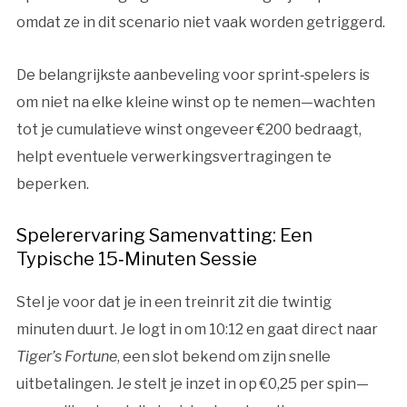
omdat ze in dit scenario niet vaak worden getriggerd.
De belangrijkste aanbeveling voor sprint‑spelers is
om niet na elke kleine winst op te nemen—wachten
tot je cumulatieve winst ongeveer €200 bedraagt,
helpt eventuele verwerkingsvertragingen te
beperken.
Spelerervaring Samenvatting: Een
Typische 15‑Minuten Sessie
Stel je voor dat je in een treinrit zit die twintig
minuten duurt. Je logt in om 10:12 en gaat direct naar
Tiger’s Fortune
, een slot bekend om zijn snelle
uitbetalingen. Je stelt je inzet in op €0,25 per spin—