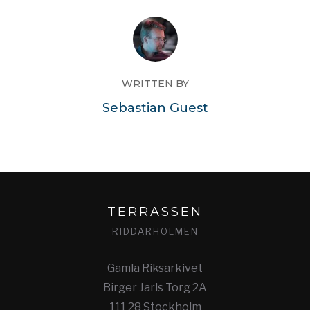
WRITTEN BY
Sebastian Guest
TERRASSEN
RIDDARHOLMEN
Gamla Riksarkivet
Birger Jarls Torg 2A
111 28 Stockholm