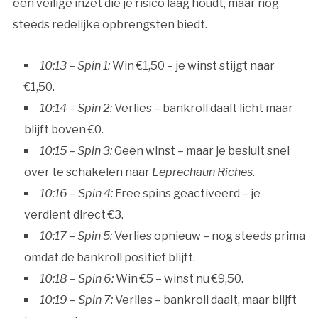
een veilige inzet die je risico laag houdt, maar nog
steeds redelijke opbrengsten biedt.
10:13 – Spin 1:
Win €1,50 – je winst stijgt naar
€1,50.
10:14 – Spin 2:
Verlies – bankroll daalt licht maar
blijft boven €0.
10:15 – Spin 3:
Geen winst – maar je besluit snel
over te schakelen naar
Leprechaun Riches
.
10:16 – Spin 4:
Free spins geactiveerd – je
verdient direct €3.
10:17 – Spin 5:
Verlies opnieuw – nog steeds prima
omdat de bankroll positief blijft.
10:18 – Spin 6:
Win €5 – winst nu €9,50.
10:19 – Spin 7:
Verlies – bankroll daalt, maar blijft