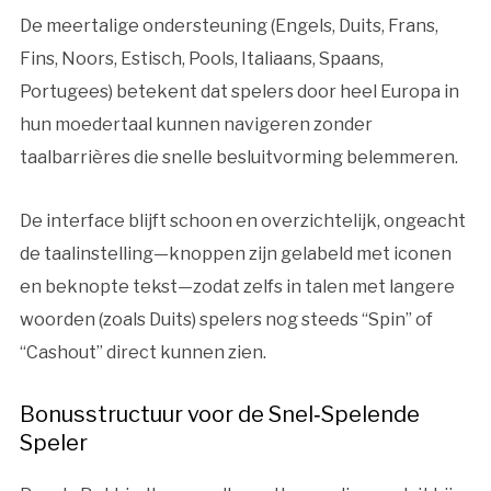
De meertalige ondersteuning (Engels, Duits, Frans,
Fins, Noors, Estisch, Pools, Italiaans, Spaans,
Portugees) betekent dat spelers door heel Europa in
hun moedertaal kunnen navigeren zonder
taalbarrières die snelle besluitvorming belemmeren.
De interface blijft schoon en overzichtelijk, ongeacht
de taalinstelling—knoppen zijn gelabeld met iconen
en beknopte tekst—zodat zelfs in talen met langere
woorden (zoals Duits) spelers nog steeds “Spin” of
“Cashout” direct kunnen zien.
Bonusstructuur voor de Snel‑Spelende
Speler