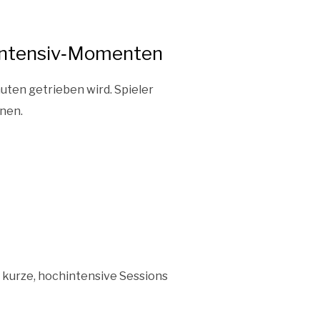
‑Intensiv‑Momenten
uten getrieben wird. Spieler
onen.
as kurze, hochintensive Sessions