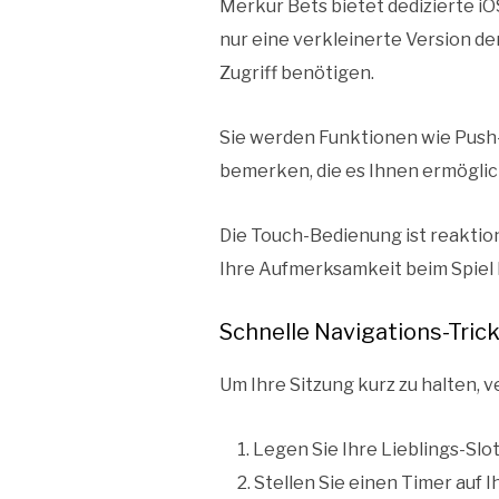
Merkur Bets bietet dedizierte iOS
nur eine verkleinerte Version der
Zugriff benötigen.
Sie werden Funktionen wie Push
bemerken, die es Ihnen ermöglich
Die Touch-Bedienung ist reaktion
Ihre Aufmerksamkeit beim Spiel b
Schnelle Navigations-Tric
Um Ihre Sitzung kurz zu halten,
Legen Sie Ihre Lieblings-Slot
Stellen Sie einen Timer auf I