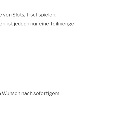
e von Slots, Tischspielen,
en, ist jedoch nur eine Teilmenge
 den Wunsch nach sofortigem