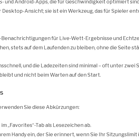
- und Android-Apps, die für Geschwindigkeit optimiert sind.
 Desktop-Ansicht; sie ist ein Werkzeug, das für Spieler ent
-Benachrichtigungen für Live-Wett-Ergebnisse und Echtze
en, stets auf dem Laufenden zu bleiben, ohne die Seite stän
sschnell, und die Ladezeiten sind minimal – oft unter zwei 
leibt und nicht beim Warten auf den Start.
ks
 verwenden Sie diese Abkürzungen:
 im „Favorites“-Tab als Lesezeichen ab.
hrem Handy ein, der Sie erinnert, wenn Sie Ihr Sitzungslimit