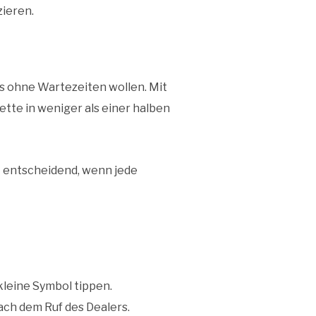
zieren.
nos ohne Wartezeiten wollen. Mit
tte in weniger als einer halben
 – entscheidend, wenn jede
leine Symbol tippen.
ach dem Ruf des Dealers.