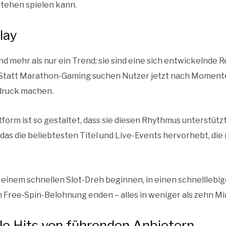
 Stehen spielen kann.
lay
d mehr als nur ein Trend; sie sind eine sich entwickelnde R
. Statt Marathon-Gaming suchen Nutzer jetzt nach Momenten,
ndruck machen.
tform ist so gestaltet, dass sie diesen Rhythmus unterstü
das die beliebtesten Titel und Live-Events hervorhebt, die
t einem schnellen Slot-Dreh beginnen, in einen schnellleb
 Free‑Spin-Belohnung enden – alles in weniger als zehn Mi
le Hits von führenden Anbietern