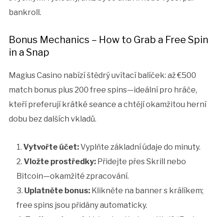
bankroll.
Bonus Mechanics – How to Grab a Free Spin
in a Snap
Magius Casino nabízí štědrý uvítací balíček: až €500
match bonus plus 200 free spins—ideální pro hráče,
kteří preferují krátké seance a chtějí okamžitou herní
dobu bez dalších vkladů.
Vytvořte účet:
Vyplňte základní údaje do minuty.
Vložte prostředky:
Přidejte přes Skrill nebo
Bitcoin—okamžité zpracování.
Uplatněte bonus:
Klikněte na banner s králíkem;
free spins jsou přidány automaticky.