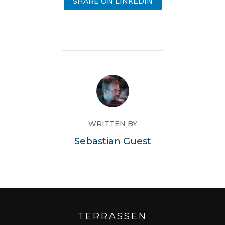
SHARE ON LINKEDIN
WRITTEN BY
Sebastian Guest
TERRASSEN