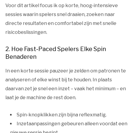
Voor dit artikel focus ik op korte, hoog‑intensieve
sessies waarin spelers snel draaien, zoeken naar
directe resultaten en comfortabel zijn met snelle
risicobeslissingen.
2. Hoe Fast‑Paced Spelers Elke Spin
Benaderen
In een korte sessie pauzeer je zelden om patronen te
analyseren of elke winst bij te houden. In plaats
daarvan zet je snel een inzet – vaak het minimum – en
laat je de machine de rest doen.
Spin-knopklikken zijn bijna reflexmatig.
Inzetaanpassingen gebeuren alleen voordat een
nieuwe sessie begint.