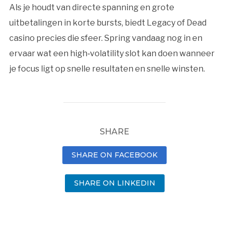
Als je houdt van directe spanning en grote
uitbetalingen in korte bursts, biedt Legacy of Dead
casino precies die sfeer. Spring vandaag nog in en
ervaar wat een high‑volatility slot kan doen wanneer
je focus ligt op snelle resultaten en snelle winsten.
SHARE
SHARE ON FACEBOOK
SHARE ON LINKEDIN