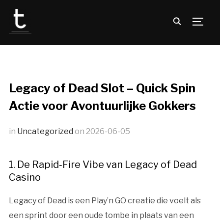
TOGG
Legacy of Dead Slot – Quick Spin
Actie voor Avontuurlijke Gokkers
in
Uncategorized
on
2026-06-05
1. De Rapid‑Fire Vibe van Legacy of Dead
Casino
Legacy of Dead is een Play’n GO creatie die voelt als
een sprint door een oude tombe in plaats van een