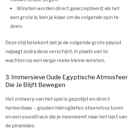
Winsten worden direct geaccepteerd; als het
een grote is, ben je klaar om de volgende spin te
doen.
Deze stijl betekent dat je de volgende grote payout
najaagt zodra deze verschijnt, in plaats van te
wachten op een lange reeks kleine winsten.
3. Immersieve Oude Egyptische Atmosfeer
Die Je Blijft Bewegen
Het ontwerp van het spel is gepolijst en direct
herkenbaar – gouden hiërogliefen, steenstructuren
en een soundtrack die je meeneemt naar het hart van
de piramides.