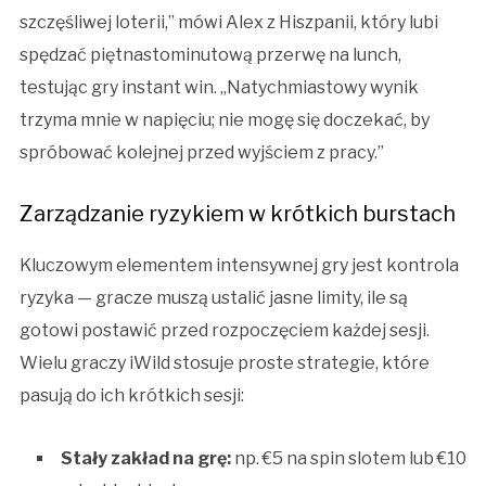
szczęśliwej loterii,” mówi Alex z Hiszpanii, który lubi
spędzać piętnastominutową przerwę na lunch,
testując gry instant win. „Natychmiastowy wynik
trzyma mnie w napięciu; nie mogę się doczekać, by
spróbować kolejnej przed wyjściem z pracy.”
Zarządzanie ryzykiem w krótkich burstach
Kluczowym elementem intensywnej gry jest kontrola
ryzyka — gracze muszą ustalić jasne limity, ile są
gotowi postawić przed rozpoczęciem każdej sesji.
Wielu graczy iWild stosuje proste strategie, które
pasują do ich krótkich sesji:
Stały zakład na grę:
np. €5 na spin slotem lub €10