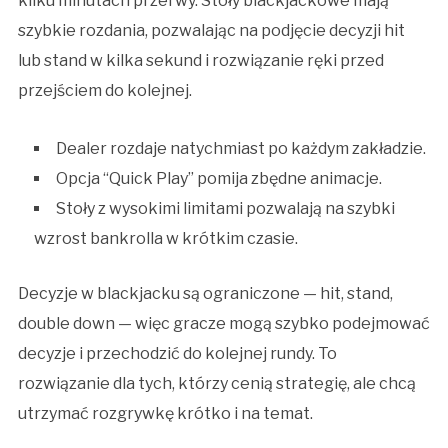
kilku minutach przerwy. Stoły blackjackowe mają
szybkie rozdania, pozwalając na podjęcie decyzji hit
lub stand w kilka sekund i rozwiązanie ręki przed
przejściem do kolejnej.
Dealer rozdaje natychmiast po każdym zakładzie.
Opcja “Quick Play” pomija zbędne animacje.
Stoły z wysokimi limitami pozwalają na szybki
wzrost bankrolla w krótkim czasie.
Decyzje w blackjacku są ograniczone — hit, stand,
double down — więc gracze mogą szybko podejmować
decyzje i przechodzić do kolejnej rundy. To
rozwiązanie dla tych, którzy cenią strategię, ale chcą
utrzymać rozgrywkę krótko i na temat.