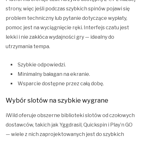
strony, więc jeśli podczas szybkich spinów pojawi się
problem techniczny lub pytanie dotyczące wypłaty,
pomoc jest na wyciągnięcie ręki. Interfejs czatu jest
lekki i nie zakłóca wydajności gry — idealny do
utrzymania tempa.
Szybkie odpowiedzi.
Minimalny bałagan na ekranie.
Wsparcie dostępne przez całą dobę.
Wybór slotów na szybkie wygrane
iWild oferuje obszerne biblioteki slotów od czołowych
dostawców, takich jak Yggdrasil, Quickspin i Play’n GO
— wiele z nich zaprojektowanych jest do szybkich