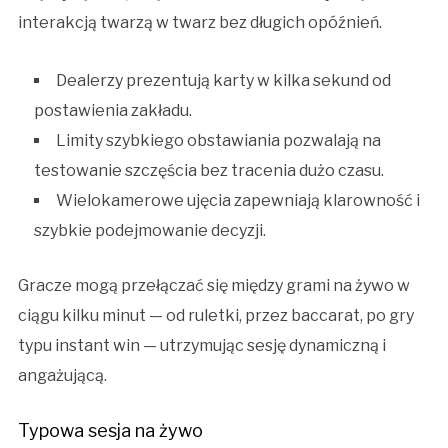
interakcją twarzą w twarz bez długich opóźnień.
Dealerzy prezentują karty w kilka sekund od
postawienia zakładu.
Limity szybkiego obstawiania pozwalają na
testowanie szczęścia bez tracenia dużo czasu.
Wielokamerowe ujęcia zapewniają klarowność i
szybkie podejmowanie decyzji.
Gracze mogą przełączać się między grami na żywo w
ciągu kilku minut — od ruletki, przez baccarat, po gry
typu instant win — utrzymując sesję dynamiczną i
angażującą.
Typowa sesja na żywo