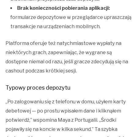
Brak konieczności pobierania aplikacji:
formularze depozytowe w przeglądarce upraszczają
transakcje na urządzeniach mobilnych.
Platforma oferuje też natychmiastowe wypłaty na
niektórych grach, zapewniając, że wygrane są
dostępne niemal od razu, jeśli gracze zdecydują się na
cashout podczas krótkiej sesji.
Typowy proces depozytu
„Po zalogowaniu się z telefonu w domu, użyłem karty
debetowej — po prostu wpisałem dane i kliknąłem
potwierdź,” wspomina Maya z Portugalii. „Środki
pojawiły się na koncie w kilka sekund.” Ta szybka