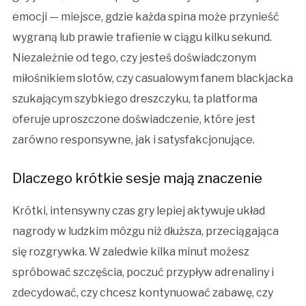
emocji — miejsce, gdzie każda spina może przynieść
wygraną lub prawie trafienie w ciągu kilku sekund.
Niezależnie od tego, czy jesteś doświadczonym
miłośnikiem slotów, czy casualowym fanem blackjacka
szukającym szybkiego dreszczyku, ta platforma
oferuje uproszczone doświadczenie, które jest
zarówno responsywne, jak i satysfakcjonujące.
Dlaczego krótkie sesje mają znaczenie
Krótki, intensywny czas gry lepiej aktywuje układ
nagrody w ludzkim mózgu niż dłuższa, przeciągająca
się rozgrywka. W zaledwie kilka minut możesz
spróbować szczęścia, poczuć przypływ adrenaliny i
zdecydować, czy chcesz kontynuować zabawę, czy