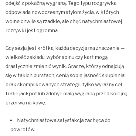
odejść z pokaźną wygraną. Tego typu rozgrywka
odpowiada nowoczesnym stylom życia, w których
wolne chwile są rzadkie, ale chęć natychmiastowej
rozrywki jest ogromna.
Gdy sesja jest krótka, każda decyzja ma znaczenie —
wielkość zakładu, wybór spinu czy kart mogą
drastycznie zmienić wynik. Gracze, którzy odnajdują
się w takich burstach, cenią sobie jasność skupienia:
brak skomplikowanych strategii, tylko wyraźny cel —
trafić jackpot lub zdobyć małą wygraną przed kolejną
przerwą na kawę.
Natychmiastowa satysfakcja zachęca do
powrotów.