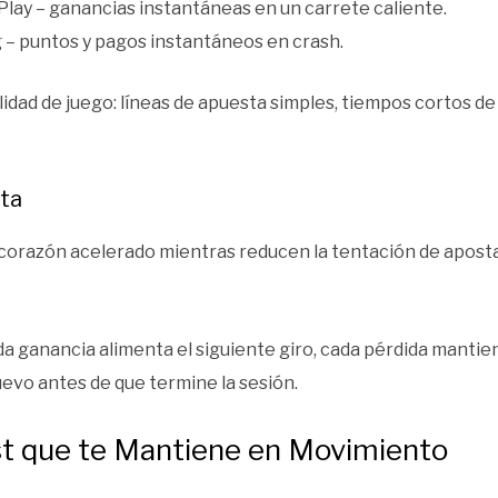
Play – ganancias instantáneas en un carrete caliente.
 – puntos y pagos instantáneos en crash.
lidad de juego: líneas de apuesta simples, tiempos cortos de
rta
 corazón acelerado mientras reducen la tentación de apost
ganancia alimenta el siguiente giro, cada pérdida mantien
uevo antes de que termine la sesión.
rst que te Mantiene en Movimiento