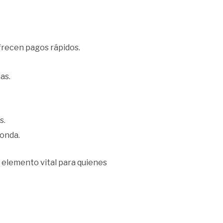
ofrecen pagos rápidos.
as.
s.
ronda.
 elemento vital para quienes