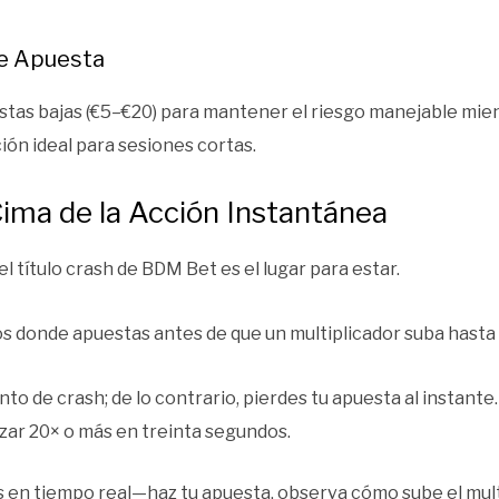
de Apuesta
stas bajas (€5–€20) para mantener el riesgo manejable mi
ón ideal para sesiones cortas.
ima de la Acción Instantánea
el título crash de BDM Bet es el lugar para estar.
os donde apuestas antes de que un multiplicador suba hasta 
nto de crash; de lo contrario, pierdes tu apuesta al instante.
nzar 20× o más en treinta segundos.
 en tiempo real—haz tu apuesta, observa cómo sube el multip