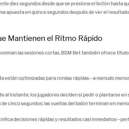
nte diez segundos desde que se presiona el botón hasta que
ima apuesta en quince segundos después de ver el resultado
ue Mantienen el Ritmo Rápido
ominan las sesiones cortas, BDM Bet también ofrece título
leta están optimizadas para rondas rápidas—a menudo meno
te al instante; los jugadores deciden si pedir o plantarse en
de cinco segundos; las vueltas del balón terminan en meno
gnifica decisiones rápidas y resultados casi inmediatos—per