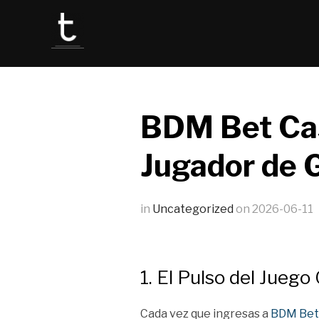
BDM Bet Cas
Jugador de 
in
Uncategorized
on
2026-06-11
1. El Pulso del Juego
Cada vez que ingresas a
BDM Bet