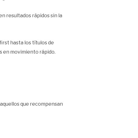
n resultados rápidos sin la
rst hasta los títulos de
as en movimiento rápido.
n aquellos que recompensan