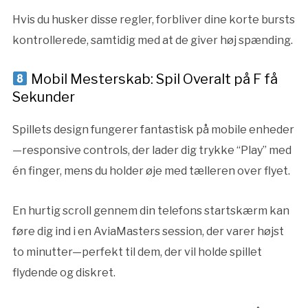
Hvis du husker disse regler, forbliver dine korte bursts
kontrollerede, samtidig med at de giver høj spænding.
Mobil Mesterskab: Spil Overalt på F få
Sekunder
Spillets design fungerer fantastisk på mobile enheder
—responsive controls, der lader dig trykke “Play” med
én finger, mens du holder øje med tælleren over flyet.
En hurtig scroll gennem din telefons startskærm kan
føre dig ind i en AviaMasters session, der varer højst
to minutter—perfekt til dem, der vil holde spillet
flydende og diskret.