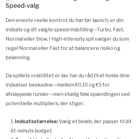
Speed‑valg
Den eneste reelle kontrol, du har før launch, er din
indsats og dit valgte speed‑indstilling—Turbo, Fast,
Normal eller Slow. I high‑intensity spil vælger du som
regel Normal eller Fast for at balancere risiko og
belønning.
Da spillets volatilitet er lav, har du råd til at holde dine
indsatser beskedne—mellem €0.10 og €5 for
afslappede runder—men stadig føle spændingen ved
potentielle multipliers, der stiger.
Indsatsstørrelse:
Vælg et beløb, der passer til dit
ét-minuts budget.