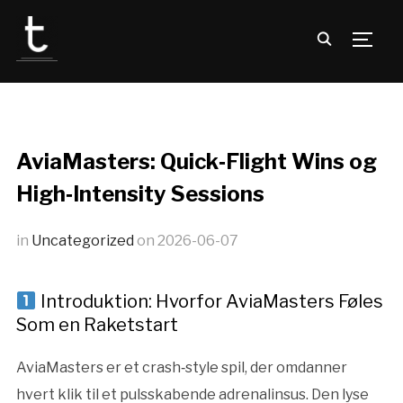
TOGG
AviaMasters: Quick‑Flight Wins og
High‑Intensity Sessions
in
Uncategorized
on
2026-06-07
Introduktion: Hvorfor AviaMasters Føles
Som en Raketstart
AviaMasters er et crash‑style spil, der omdanner
hvert klik til et pulsskabende adrenalinsus. Den lyse