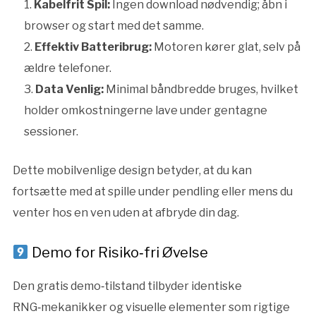
Kabelfrit Spil:
Ingen download nødvendig; åbn i
browser og start med det samme.
Effektiv Batteribrug:
Motoren kører glat, selv på
ældre telefoner.
Data Venlig:
Minimal båndbredde bruges, hvilket
holder omkostningerne lave under gentagne
sessioner.
Dette mobilvenlige design betyder, at du kan
fortsætte med at spille under pendling eller mens du
venter hos en ven uden at afbryde din dag.
Demo for Risiko‑fri Øvelse
Den gratis demo‑tilstand tilbyder identiske
RNG‑mekanikker og visuelle elementer som rigtige