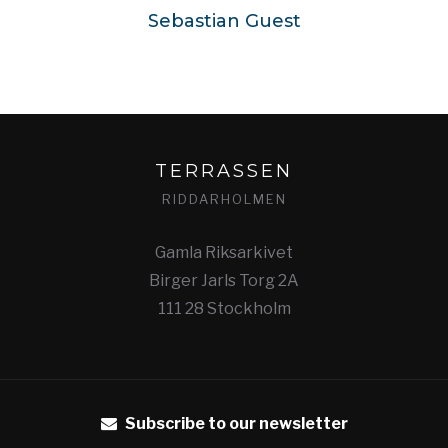
Sebastian Guest
TERRASSEN
RIDDARHOLMEN
Gamla Riksarkivet
Birger Jarls Torg 2A
111 28 Stockholm
Subscribe to our newsletter