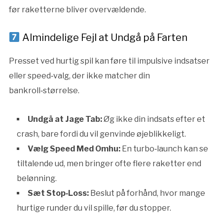
før raketterne bliver overvældende.
Almindelige Fejl at Undgå på Farten
Presset ved hurtig spil kan føre til impulsive indsatser
eller speed‑valg, der ikke matcher din
bankroll‑størrelse.
Undgå at Jage Tab:
Øg ikke din indsats efter et
crash, bare fordi du vil genvinde øjeblikkeligt.
Vælg Speed Med Omhu:
En turbo‑launch kan se
tiltalende ud, men bringer ofte flere raketter end
belønning.
Sæt Stop‑Loss:
Beslut på forhånd, hvor mange
hurtige runder du vil spille, før du stopper.