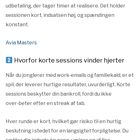
udbetaling, der tager timer at realisere. Det holder
sessionen kort, indsatsen høj, og spændingen
konstant.
Avia Masters
Hvorfor korte sessions vinder hjerter
Når du jonglerer med work‑emails og familiekald, er et
spil, der leverer hurtige resultater, uvurderligt. Korte
sessions beskytter din bankroll, fordi du ikke
over‑beter efter en streak af tab.
Hver runde er kort, hvilket gør risiko til en hurtig
beslutning i stedet for en langsigtet forpligtelse. Du