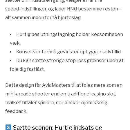
sætter din indsats én gang, vælger en af fire
speed‑indstillinger, og lader RNG bestemme resten—
alt sammen inden for få hjerteslag.
Hurtig beslutningstagning holder kedsomheden
væk.
Konsekvente små gevinster opbygger selvtillid.
Du kan sætte strenge stop‑loss grænser uden at
føle dig fastlåst.
Dette design får AviaMasters til at føles mere som en
mini‑arcade shooter end en traditionel casino slot,
hvilket tiltaler spillere, der ønsker øjeblikkelig
feedback.
Sætte scenen: Hurtig indsats og