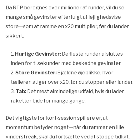
Da RTP beregnes over millioner af runder, vil du se
mange små gevinster efterfulgt af lejlighedsvise
store—som at ramme en x20 multiplier, før du lander
sikkert.
Hurtige Gevinster:
De fleste runder afsluttes
inden for ti sekunder med beskedne gevinster.
Store Gevinster:
Sjældne øjeblikke, hvor
tælleren stiger over x20, før du stopper eller lander.
Tab:
Det mest almindelige udfald, hvis du lader
raketter bide for mange gange.
Det vigtigste for kort‑session spillere er, at
momentum betyder noget—når du rammer en lille
vinderstreak, skal du fortsætte ved at stoppe tidligt,